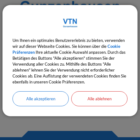
Hausanschrift:
Um Ihnen ein optimales Benutzererlebnis zu bieten, verwenden
wir auf dieser Webseite Cookies. Sie können über die
Cookie
Präferenzen
Ihre aktuelle Cookie Auswahl anpassen. Durch das
VTN Gunzenhausen
Betätigen des Buttons "Alle akzeptieren" stimmen Sie der
Am Heidweiher 3
Verwendung aller Cookies zu. Mithilfe des Buttons "Alle
ablehnen" lehnen Sie der Verwendung nicht erforderlicher
91710 Gunzenhausen
Cookies ab. Eine Auflistung der verwendeten Cookies finden Sie
ebenfalls in unseren Cookie Präferenzen.
Telefon:
09831 6745-0
Fax:
09831 6745-45
Alle akzeptieren
Alle ablehnen
Web:
www.vtngun.de
Mail:
info@vtngun.de